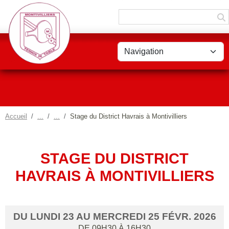
Panneau de gestion des cookies
Accueil
Stage du District Havrais à Montivilliers
STAGE DU DISTRICT
HAVRAIS À MONTIVILLIERS
DU
LUNDI
23
AU
MERCREDI
25
FÉVR.
2026
DE 09H30 À 16H30