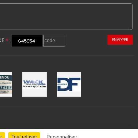
DE
*
:
ENVOYER
r
Tout refuser
Personnaliser