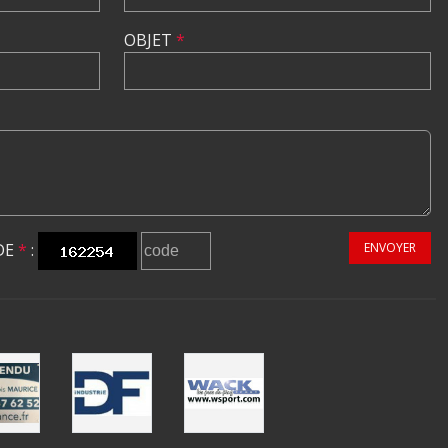
OBJET
*
DE
*
:
ENVOYER