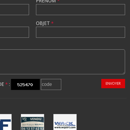
PRÉNOM
*
OBJET
*
DE
*
:
ENVOYER